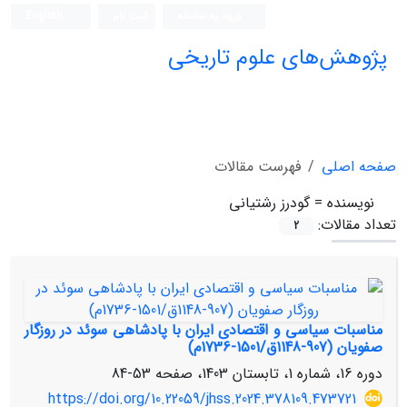
ورود به سامانه
ثبت نام
English
پژوهش‌های علوم تاریخی
صفحه اصلی
فهرست مقالات
نویسنده =
گودرز رشتیانی
تعداد مقالات:
2
مناسبات سیاسی و اقتصادی ایران با پادشاهی سوئد در روزگار
صفویان (907-1148ق/1501-1736م)
دوره 16، شماره 1، تابستان 1403، صفحه
53-84
https://doi.org/10.22059/jhss.2024.378109.473721