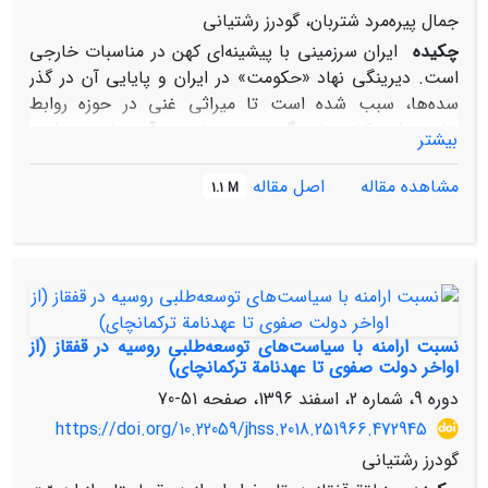
جمال پیره‌مرد شتربان، گودرز رشتیانی
چکیده
ایران سرزمینی با پیشینه‌ای کهن در مناسبات خارجی
است. دیرینگی نهاد «حکومت» در ایران و پایایی آن در گذر
سده‌ها، سبب شده است تا میراثی غنی در حوزه روابط
خارجی این کشور با دیگر سرزمین‌ها پدید آید. با وجود این،
بیشتر
در حوزه پژوهش‌های مربوط به مناسبات خارجی ایرانِ عهد
صفوی، بیشتر نوشتارهای تحقیقی بر روابط ایران با قدرت‌های
مشاهده مقاله
اصل مقاله
1.1 M
برتر همسایه یا اروپایی (مانند عثمانی، گورکانیان هند، پرتغال،
انگلستان و هلند) تمرکز کرده‌اند و همین نکته، سبب
کم‌توجّهی به روابط ایران با سایر قلمروها شده است. یکی از
این عرصه‌های کمتر شناخته‌شده، روابط خارجی ایرانِ صفوی با
پادشاهی سوئد است. به‌رغم آشنایی محدود ایرانیان با
سوئدیان در دوره پیشاصفوی، روابط رسمی ایران با سوئد در
نسبت ارامنه با سیاست‌های توسعه‌طلبی روسیه در قفقاز (از
عهد فرمانروایی شاه سلیمان (حک: 1077-1105ق/1666-1694م)
اواخر دولت صفوی تا عهدنامة ترکمانچای)
و شاه سلطان حسین (حک: 1105-1135ق/1694-1722م) شکل
دوره 9، شماره 2، اسفند 1396، صفحه
51-70
گرفت و رونق یافت. حال پرسش اینجاست که چه علل و
https://doi.org/10.22059/jhss.2018.251966.472945
انگیزه‌هایی ایرانیان و سوئدیان را به برقراری مناسبات در
گودرز رشتیانی
اواخر سده یازدهم هجری/هفدهم میلادی مایل ساختند؟