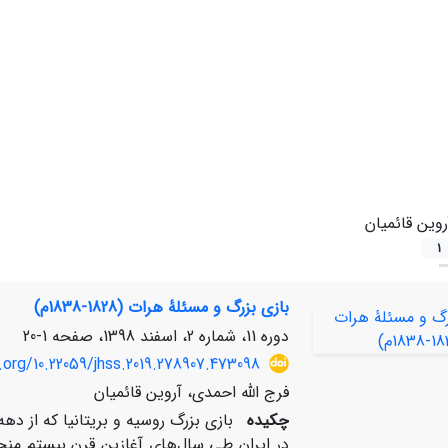
روین قائمیان
1
بازی بزرگ و مسئلۀ هرات (1828-1838م)
دوره 11، شماره 2، اسفند 1398، صفحه
1-20
.org/10.22059/jhss.2019.278907.473098
فرج الله احمدی، آروین قائمیان
چکیده
بازی بزرگ روسیه و بریتانیا که از د
در ایران طی سال‌های آغازین قرن بیستم منجر