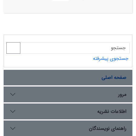
باشند تجزیه نمود. طرحی که در میان اهل تحقیق به نظریۀ
خاورمیانۀ جدید شهرت یافته است. در این پژوهش تمامی
آثار مکتوب و شفاهی لوئیس مورد واکاوی قرارگرفته است.
یافته‌های پژوهش نشان می‌دهد وی با دو راهکار غربی‌سازی
و تجزیۀ خاورمیانه بر اساس شاخص‌های مورد قبول غربیان از
جمله میهن‌پرستی و دموکراسی و نیز فراهم کردن شرایط
استقرار و قدرت‌گیری اسرائیل و یهودیان در خاورمیانه قصد
تجزیۀ منطقه و ایجاد توازن قوا در بین کشورهای مختلف و
جستجوی پیشرفته
حتی ادیان اسلام، یهود و مسیحیت را دارد. در این راستا
برنارد لوئیس پیشنهاد می‌کند کشورهای غربی و به ویژه آمریکا
باید در جهت سرنگونی و کاهش نفوذ هژمونی‌های داخلی و
صفحه اصلی
خارجی در منطقه از جمله شوروی، ایران، عراق و ... بکوشند. او
این نظریه را در ابتدا با روش‌های تاریخ­نگارانه طرح کرده و در
مرور
اواخر عمر خود با بیانی تند و گزنده کشورهای غربی را به جنگ
و ایجاد آشوب در منطقه و تقابل با امت اسلامی ترغیب
اطلاعات نشریه
می‌نماید.
راهنمای نویسندگان