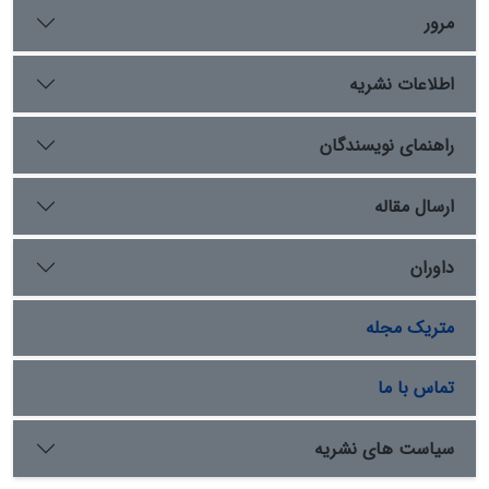
مظفرالدین‌شاه بوده است. از نظر جغرافیایی، این وقف‌نامه‌ها
مرور
مربوط به صاحب‌منصبان شهرهای ساری، نور، بارفروش، آمل،
بلده، سوادکوه و بندپی ایالت مازندران بوده است. نتایج این
اطلاعات نشریه
پژوهش نشان می‌دهد که صاحب‌منصبان ایالت مازندران در
دورة قاجار نقش مهمی در توسعة سنت وقف داشته‌اند و با
وقف دارایی‌های متنوع خود، به رفع نیازهای مختلف جامعه
راهنمای نویسندگان
کمک می‌کردند. تنوع در نوع موقوفات، مصارف تعیین‌شده و
همچنین توزیع زمانی و مکانی وقف‌ها، تصویر جامعی از
ارسال مقاله
وضعیت وقف در این دوره و در این منطقه ارائه می‌دهد.
داوران
متریک مجله
تماس با ما
سیاست های نشریه