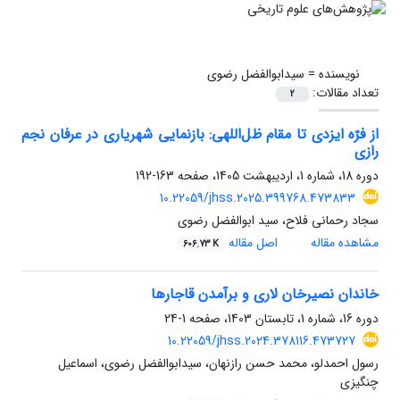
نویسنده =
سیدابوالفضل رضوی
تعداد مقالات:
2
از فرّه ایزدی تا مقام ظل‌اللهی: بازنمایی شهریاری در عرفان نجم
رازی
دوره 18، شماره 1، اردیبهشت 1405، صفحه
163-192
10.22059/jhss.2025.399768.473833
سجاد رحمانی فلاح، سید ابوالفضل رضوی
مشاهده مقاله
اصل مقاله
606.73 K
خاندان نصیرخان لاری و برآمدن قاجارها
دوره 16، شماره 1، تابستان 1403، صفحه
1-24
10.22059/jhss.2024.378116.473727
رسول احمدلو، محمد حسن رازنهان، سیدابوالفضل رضوی، اسماعیل
چنگیزی