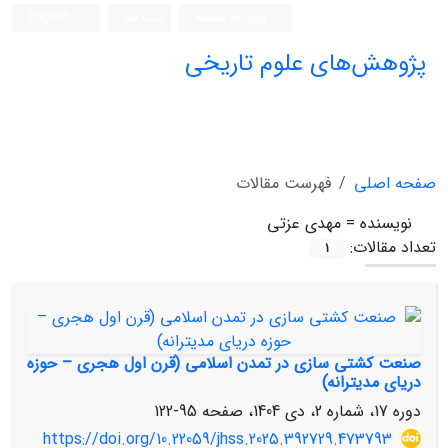
ورود به سامانه
ثبت نام
English
پژوهش‌های علوم تاریخی
صفحه اصلی
فهرست مقالات
نویسنده =
مهدی عزتی
تعداد مقالات:
1
صنعت کشتی سازی در تمدن اسلامی (قرن اول هجری – حوزه
دریای مدیترانه)
دوره 17، شماره 2، دی 1404، صفحه
95-122
https://doi.org/10.22059/jhss.2025.392729.473793