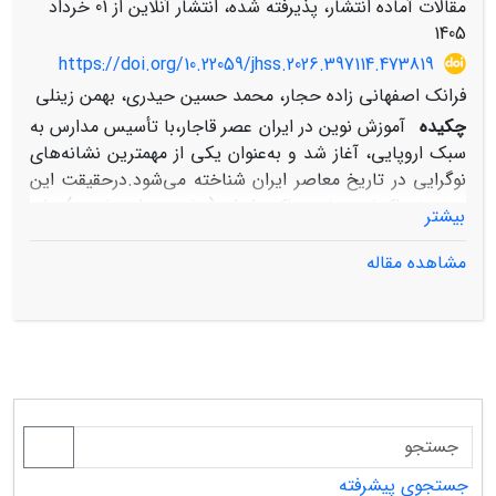
مقالات آماده انتشار، پذیرفته شده، انتشار آنلاین از
01 خرداد
1405
https://doi.org/10.22059/jhss.2026.397114.473819
فرانک اصفهانی زاده حجار، محمد حسین حیدری، بهمن زینلی
چکیده
آموزش نوین در ایران عصر قاجار،با تأسیس مدارس به
سبک اروپایی، آغاز شد و به‌عنوان یکی از مهمترین نشانه‌های
نوگرایی در تاریخ معاصر ایران شناخته می‌شود.درحقیقت این
موضوع واکنش هیئت حاکمه ایران (عباس‌میرزای ولیعهد) برای
بیشتر
جبران شکست در برابر نیروی نظامی روسیه بود. پس از نیم
قرن فعالیت مدارس مذهبی میسیونرهای فرانسوی و
مشاهده مقاله
آمریکایی،دارالفنون به عنوان نخستین مدرسه دولتی، در ۱۲۳۰
ش توسط امیرکبیر تأسیس گردید.در دوره مظفرالدین شاه و با
حمایت میرزا علی‌خان امین‌الدوله، جنبشی فرهنگی به رهبری
میرزا حسن رشدیه شکل گرفت که منجر به راه‌اندازی ده‌ها
مدرسه دولتی و ملی در تهران و شهرهای بزرگ شد. اگرچه این
مدارس نقشی اساسی در افزایش سواد عمومی ایفا کردند؛اما
ساختار و محتوای آموزشی آنها با چالش‌های عمیقی همراه
بود. این پژوهش با روش توصیفی-تحلیلی و با استناد به
جستجوی پیشرفته