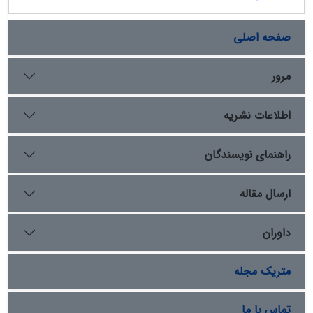
منابعی چون خاطرات شخصی، اسناد تاریخی وزارت معارف،
نشریات دوره قاجار و پژوهش‌های علمی، به بررسی این
ناکارآمدی‌ها می‌پردازد. یافته‌ها نشان می‌دهد که نبود نظارت
صفحه اصلی
متمرکز، عدم اجرای قوانین مصوب، بی‌توجهی به آموزش
ابتدایی، کمبود سرمایه مشخص،انتخاب مدیران بر اساس
مرور
روابط شخصی به جای شایستگی، تداوم روش‌های سنتی
تنبیه و ارزشیابی، استخدام معلمان فاقد تخصص و استفاده از
اطلاعات نشریه
منابع درسی ناهمگون، از جمله موانع اصلی در کارایی این
مدارس بوددندهمچنین، تقلید ناقص از نظام آموزشی اروپا و
مقاومت در برابر تغییرات بنیادین، شکافی عمیق بین
راهنمای نویسندگان
آرمان‌های اصلاح‌طلبان و واقعیت‌های اجرایی ایجاد کرد. این
مقاله با نقد رویکرد توصیفیِ پیشین بر تحلیل ریشه‌های
ارسال مقاله
ناکارآمدی تمرکز دارد و نشان می‌دهد چگونه تعارض سنت و
تجدد، مانع تحول پایدار آموزشی در این دوره شد.
داوران
متریک مجله
تماس با ما