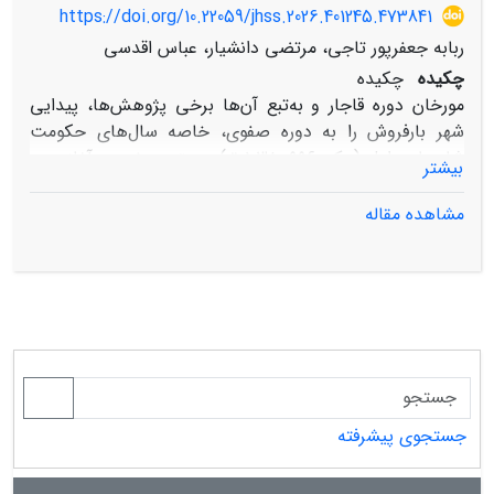
https://doi.org/10.22059/jhss.2026.401245.473841
ربابه جعفرپور تاجی، مرتضی دانشیار، عباس اقدسی
چکیده
چکیده
مورخان دوره قاجار و به‌تبع آن‌ها برخی پژوهش‌ها، پیدایی
شهر بارفروش را به دوره صفوی، خاصه سال‌های حکومت
شاه‌عباس اول (حک: ۹۹۶–۱۰۳۸ ق) و حتی برخی به آغاز دوره
بیشتر
قاجاریه- سال‌های حکومت فتحعلی‌شاه (حک: ۱۲۱۱–۱۲۵۰ ق)-
نسبت داده‌اند. با این حال، منابع کهن‌تر نشان می‌دهند که
مشاهده مقاله
«بارفروش‌ده»، از نیمه دوم سده هشتم هجری، بر ویرانه‌های
شهر کهن مامطیر سر برآورده بود. سکونت میرقوام‌الدین
مرعشی، بنیان‌گذار حکومت مرعشیان، در این ناحیه، نقطه
عطفی در توسعه آنجا بود؛ چنانکه این قضیه به‌تدریج
بارفروش‌ده را به کانون نوظهور قدرت در مازندران تبدیل کرد.
این پژوهش، با اتکا به منابع اولیه و با رویکرد توصیفی-
تحلیلی، به بررسی علل و روند توسعه بارفروش‌ده در بستر
تحولات دوره مرعشیان تا پیش از حکومت شاه عباس اول
جستجوی پیشرفته
(۹۹۶-۱۰۳۸ق) اختصاص دارد. یافته‌ها نشان می‌دهد که
بارفروش‌ده پیش از دوره شاه عباس، جایگاه شهری یافته بود.