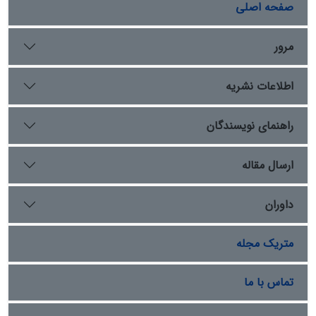
ظرفیت‌ جغرافیایی (موقعیت ارتباطی، منابع آبی و زمین‌های
صفحه اصلی
حاصلخیز) که شرایط لازم برای رشد بارفروش‌ده را فراهم آورده
بود، همراه با سیاست تمرکززدای حکومت مرعشیان، وکنش
مرور
نخبگان محلی، مهمترین عوامل توسعه‌ این شهر بوده است.
این عوامل بارفروش‌ده را تا نیمه سده دهم به شهری با اهمیت
اطلاعات نشریه
سیاسی و اقتصادی و حتی مرکزیت چندگاهی مازندران، مبدل
کرد. بدین ترتیب، این تحقیق گمانه پیدایی شهر بارفروش‌ده/
بارفروش در دوره صفوی یا قاجار را نیز، به چالش می‌کشد.
راهنمای نویسندگان
ارسال مقاله
داوران
متریک مجله
تماس با ما