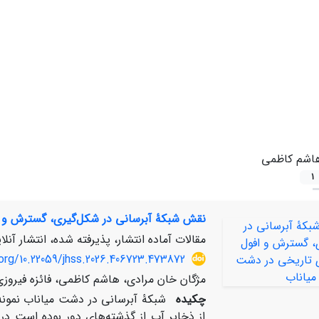
اشم کاظمی
1
نقش شبکۀ آبرسانی در شکل‌گیری، گسترش و ا
مقالات آماده انتشار، پذیرفته شده، انتشار آنلا
org/10.22059/jhss.2026.406723.473872
مژگان خان مرادی، هاشم کاظمی، فائزه فیروزی
چکیده
شبکۀ آبرسانی در دشت میاناب نمونه‌ا
از ذخایر آب از گذشته‌های دور بوده است در 