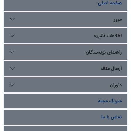
طریق مطالعات کتابخانه‌ای گردآوری شده. نتایج پژوهش
صفحه اصلی
نشان می‌دهد که تحولات چشمگیر در مدیریت آب از دورۀ
اشکانی با ساخت کانال داریون آغاز و در دورۀ ساسانی با
مرور
بهینه‌سازی شبکۀ موجود تداوم یافته است. برخلاف انگارۀ
سنتی فروپاشی شبکۀ آبرسانی پس از فتوحات اسلامی،
اطلاعات نشریه
شواهدی از رونق کشاورزی در دورۀ اسلامی و تداوم بهره‌برداری
از زیرساخت‌های آبیاری پیشین ارائه می‌گردد که نقش نخبگان
و جامعۀ محلی در پایداری و نگهداری این زیرساخت‌ها را
راهنمای نویسندگان
پررنگ‌تر می‌سازد. این نتایج لزوم بازنگری در الگوهای کلاسیک
فروپاشی تمدنی بر اثر تغییر حکومت‌ها و توجه به
ارسال مقاله
سازوکارهای انطباق اجتماعی با نظام‌های آبی را گوشزد
می‌کند.
داوران
متریک مجله
تماس با ما