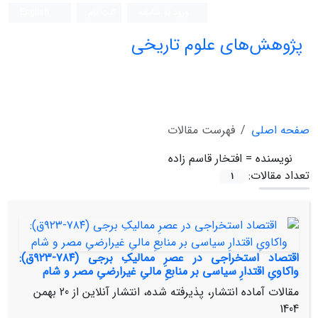
ورود به سامانه
ثبت نام
English
پژوهش‌های علوم تاریخی
صفحه اصلی
فهرست مقالات
نویسنده =
افتخار قاسم زاده
تعداد مقالات:
1
اقتصاد استخراجی در عصرِ ممالیکِ برجی (۷۸۴-۹۲۳ق):
واکاویِ اقتدارِ سیاسی بر منابعِ مالیِ غیرارضیِ مصر و شام
مقالات آماده انتشار، پذیرفته شده، انتشار آنلاین از
20 بهمن
1404