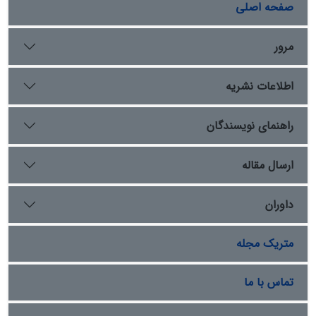
اقداماتی نظیر تأسیسِ دیوانِ مفرد، مصادره‌یِ اوقاف، انحصارِ
صفحه اصلی
کالاهایِ استراتژیک (شکر و ادویه) و فروشِ مناصبِ قضایی با
ارقامِ گزاف، اگرچه در کوتاه‌مدت ثباتِ حاکمیت را تضمین نمود،
مرور
اما در بلندمدت با ایجادِ تورمِ مصنوعی، فرارِ سرمایه‌ها و
فرسایشِ مشروعیتِ عمومی، زوالِ محتومِ ساختارِ اقتصادی و
اطلاعات نشریه
سیاسیِ دولتِ ممالیک را رقم زد.
راهنمای نویسندگان
ارسال مقاله
داوران
متریک مجله
تماس با ما