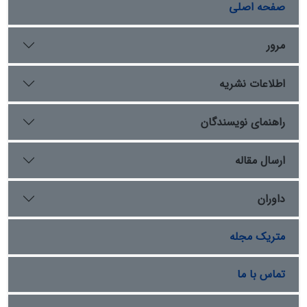
طریق مطالعات کتابخانه‌ای گردآوری شده. نتایج پژوهش
صفحه اصلی
نشان می‌دهد که تحولات چشمگیر در مدیریت آب از دورۀ
اشکانی با ساخت کانال داریون آغاز و در دورۀ ساسانی با
مرور
بهینه‌سازی شبکۀ موجود تداوم یافته است. برخلاف انگارۀ
سنتی فروپاشی شبکۀ آبرسانی پس از فتوحات اسلامی،
اطلاعات نشریه
شواهدی از رونق کشاورزی در دورۀ اسلامی و تداوم بهره‌برداری
از زیرساخت‌های آبیاری پیشین ارائه می‌گردد که نقش نخبگان
و جامعۀ محلی در پایداری و نگهداری این زیرساخت‌ها را
راهنمای نویسندگان
پررنگ‌تر می‌سازد. این نتایج لزوم بازنگری در الگوهای کلاسیک
فروپاشی تمدنی بر اثر تغییر حکومت‌ها و توجه به
ارسال مقاله
سازوکارهای انطباق اجتماعی با نظام‌های آبی را گوشزد
می‌کند.
داوران
متریک مجله
تماس با ما