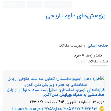
ورود به سامانه
ثبت نام
English
پژوهش‌های علوم تاریخی
صفحه اصلی
فهرست مقالات
کلیدواژه‌ها =
خرما
تعداد مقالات:
1
قراردادهای ایمیتو نخلستان: تحلیل سه سند حقوقی از بابل
هخامنشی به همراه ویرایش متن اکدی.
دوره 17، شماره 1، شهریور 1404، صفحه
227-243
https://doi.org/10.22059/jhss.2025.397014.473817