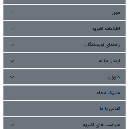
میزان برآورد محصول (از ۱۸ تا ۱۰۰ کور) متناسب با مساحت
باغ‌ها (از ۰.۵۶ تا ۳.۱۲۸ کور زمین) تعیین می‌شده و تعهدات
مرور
جانبی مانند پرداخت نقره نیز بر همین اساس محاسبه
می‌شده است. این نظام همچنین نشان‌دهنده تلفیق موفق
اطلاعات نشریه
سنت‌های اداری بابلی با نیازهای مدیریتی شاهنشاهی
هخامنشی است.
راهنمای نویسندگان
ارسال مقاله
داوران
متریک مجله
تماس با ما
سیاست های نشریه