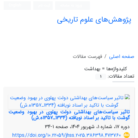
ورود به سامانه
ثبت نام
English
پژوهش‌های علوم تاریخی
صفحه اصلی
فهرست مقالات
کلیدواژه‌ها =
بهداشت
تعداد مقالات:
1
تاثیر سیاست‌های بهداشتی دولت پهلوی در بهبود وضعیت
گوشت با تاکید بر اسناد نویافته (1334ـ1357ه.ش)
دوره 17، شماره 1، شهریور 1404، صفحه
1-34
https://doi.org/10.22059/jhss.2025.386398.473760