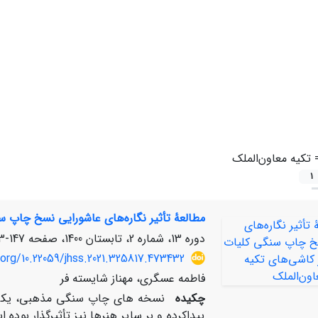
=
تکیه معاون‌الملک
1
مطالعۀ تأثیر نگاره‌های عاشورایی نسخ چاپ 
دوره 13، شماره 2، تابستان 1400، صفحه
147-173
.org/10.22059/jhss.2021.325817.473432
فاطمه عسگری، مهناز شایسته فر
چکیده
نسخه­ های چاپ سنگی مذهبی، یکی از
پیداکرده و بر سایر هنرها نیز تأثیرگذار بوده