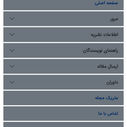
بستن مجلس، برخلاف آراء کسروی، باتوجه‌به تهدید سفرای
صفحه اصلی
روس و انگلیس، درصدد مماشات و همراهی با محمد‌علی شاه
بود و به خویشتن‌داری و برهم زدن اجتماع مجاهدان تأکید
مرور
کرد. او شب پیش‌از به توپ بستن مجلس، خانه‌نشینی را به
ممارست در مقابله با جبهۀ استبداد و عزیمت به مجلس
اطلاعات نشریه
ترجیح داد و عازم سفارت انگلیس شد. برخلاف نظر کسروی،
به‌نظر می‌رسد، تقی‌زاده گماشته و همکار با سیاست
انگلیسی‌ها نبوده‌است؛ ولی تصور نادرست نسبت به همراهی
راهنمای نویسندگان
انگلیسی‌ها با خواست مردم و مشروطه، بر این برداشت
کسروی تأثیر گذاشت. پژوهش حاضر با بهره‌گیری از منابع
ارسال مقاله
کتابخانه‌ای، مجلات و مقاله‌ها، به‌شیوۀ توصیفی-تبیینی به
موضوع پرداخته است.
داوران
متریک مجله
تماس با ما