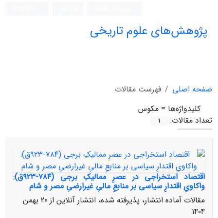
ورود به سامانه
ثبت نام
English
پژوهش‌های علوم تاریخی
صفحه اصلی
فهرست مقالات
کلیدواژه‌ها =
مکوس
تعداد مقالات:
1
اقتصاد استخراجی در عصرِ ممالیکِ برجی (۷۸۴-۹۲۳ق):
واکاویِ اقتدارِ سیاسی بر منابعِ مالیِ غیرارضیِ مصر و شام
مقالات آماده انتشار، پذیرفته شده، انتشار آنلاین از
20 بهمن
1404