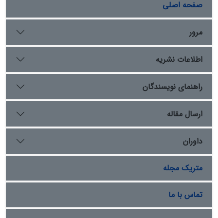
اقداماتی نظیر تأسیسِ دیوانِ مفرد، مصادره‌یِ اوقاف، انحصارِ
صفحه اصلی
کالاهایِ استراتژیک (شکر و ادویه) و فروشِ مناصبِ قضایی با
ارقامِ گزاف، اگرچه در کوتاه‌مدت ثباتِ حاکمیت را تضمین نمود،
مرور
اما در بلندمدت با ایجادِ تورمِ مصنوعی، فرارِ سرمایه‌ها و
فرسایشِ مشروعیتِ عمومی، زوالِ محتومِ ساختارِ اقتصادی و
اطلاعات نشریه
سیاسیِ دولتِ ممالیک را رقم زد.
راهنمای نویسندگان
ارسال مقاله
داوران
متریک مجله
تماس با ما