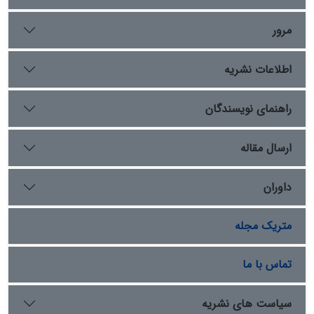
موردنظر است. چارچوب نظری مقاله، تلفیقی از نظریه سرمایه
نمادین پی‌یر بوردیو و مفهوم قدرت مشروع در اندیشه ماکس
مرور
وبر است.یافته‌های پژوهش نشان می‌دهد که نشان‌های
علمی، علاوه بر کارکرد فرهنگی، نقش فعالی در مدیریت
اطلاعات نشریه
مناسبات قدرت، بازنمایی اقتدار دولت و سازمان‌دهی نخبگان
در چارچوب دولت–ملت مدرن ایفا کرده‌اند. این تحلیل، افقی
تازه برای فهم مناسبات پیچیده میان فرهنگ، علم و سیاست
راهنمای نویسندگان
در تاریخ ایران می‌گشاید
ارسال مقاله
داوران
متریک مجله
تماس با ما
سیاست های نشریه