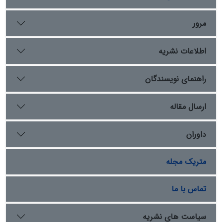
بر دربار و درگاه حکومت های عصر اسلامی از جمله صفویان،
نشانی از موضوع فره ایزدی وجود ندارد و حتی موضوع ظل
مرور
الهی نیز بسیار محل تردید وابهام آمیز است .
اطلاعات نشریه
راهنمای نویسندگان
ارسال مقاله
داوران
متریک مجله
تماس با ما
سیاست های نشریه