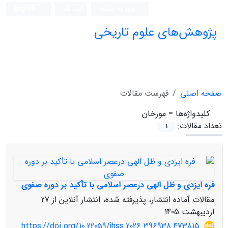
ورود به سامانه
ثبت نام
English
پژوهش‌های علوم تاریخی
صفحه اصلی
فهرست مقالات
کلیدواژه‌ها =
مورخان
تعداد مقالات:
1
فره ایزدی و ظل الهی درعصر اسلامی با تأکید بر دوره صفوی
مقالات آماده انتشار، پذیرفته شده، انتشار آنلاین از
27
اردیبهشت 1405
https://doi.org/10.22059/jhss.2026.396938.473815