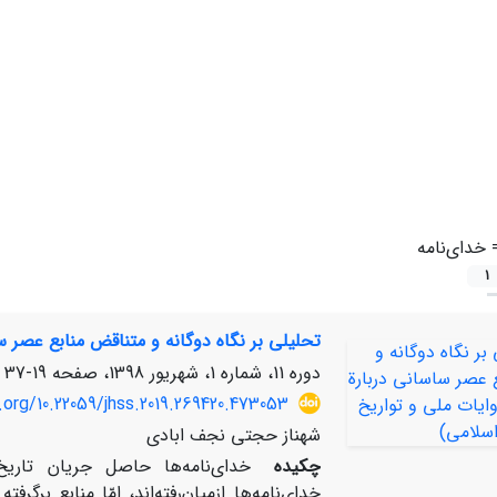
=
خدای‌نامه
1
تحلیلی بر نگاه دوگانه و متناقض منابع عصر س
دوره 11، شماره 1، شهریور 1398، صفحه
19-37
.org/10.22059/jhss.2019.269420.473053
شهناز حجتی نجف ابادی
چکیده
خدای‌نامه‌ها حاصل جریان تار
خدای‌نامه‌ها ازمیان‌رفته‌اند، امّا منابع برگرفت