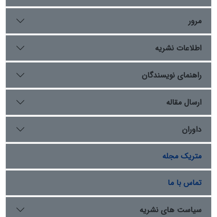
صاحب‌منصبان بلندپایة کشوری و لشکری حضور دارند و منشأ
خدمات مهمّ قرارمی‌گیرند. پژوهش حاضر در پی آن است که با
مرور
رویکردی توصیفی-تحلیلی به روایت‌های موجود، نگاه دوگانه
و متناقض ساسانیان را دربارة اشکانیان تحلیل کند. نتایج
اطلاعات نشریه
نشان می‌دهد که جعل و تحریف وقایع تاریخ اشکانیان و خلق
تضاد و تقابل شدید و اغراق‌آمیز میان ماهیت دو نظام
حکومتی اشکانی و ساسانی در منابع تاریخ­نگارانة عصر
راهنمای نویسندگان
ساسانی، معلول جریان تاریخ‌نگاری ساسانیان در قرون پایانی
حکومتشان است.
ارسال مقاله
داوران
متریک مجله
تماس با ما
سیاست های نشریه