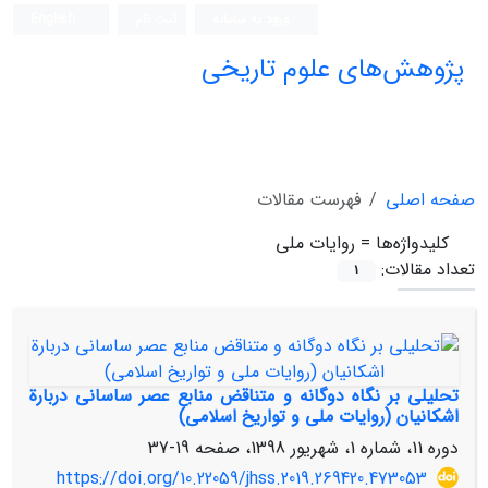
ورود به سامانه
ثبت نام
English
پژوهش‌های علوم تاریخی
صفحه اصلی
فهرست مقالات
کلیدواژه‌ها =
روایات ملی
تعداد مقالات:
1
تحلیلی بر نگاه دوگانه و متناقض منابع عصر ساسانی دربارة
اشکانیان (روایات ملی و تواریخ اسلامی)
دوره 11، شماره 1، شهریور 1398، صفحه
19-37
https://doi.org/10.22059/jhss.2019.269420.473053