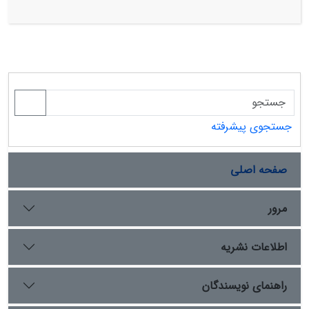
حاکمیّت سیاسی ایالت وسیع فارس در حکومت قاجار بود؛
بعلاوه مزایای اقتصادی، اجتماعی، و فرهنگی شیراز نیز موجب
مطلوبیّت آن برای قبایل شده بود. بدین‌سان آنها همسازگری و
ناهمسازگریهایی با یکجانشینان شیرازی داشته‌اند. چگونگی،
نقش، و تأثیر این فرایند در ساختار کالبدی ـ فضایی شیراز از
آغازحکومت زند تا پایان حکومت ناصرالدّین شاه
قاجار(1163هـ .ق./1750م.تا 1313هـ .ق./1895م.) با رهیافتهای
تاریخی بررسی نشده است؛ همچنین اوضاع جغرافیایی در
جستجوی پیشرفته
ایجاد زمینه-های همسازگری و ناهمسازگریهای میان قبایل و
یکجانشینان نقش داشته؛ فرایند همسازگری و ناهمسازگری
قبایل یکجانشینان در ساختار فضایی محلّات و فضاهای
صفحه اصلی
فرهنگی، اجتماعی، و اقتصادی شیراز تأثیراتی داشته که در
اینجا بررسی شده است.
مرور
اطلاعات نشریه
راهنمای نویسندگان