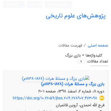
ورود به سامانه
ثبت نام
English
پژوهش‌های علوم تاریخی
صفحه اصلی
فهرست مقالات
کلیدواژه‌ها =
بازی بزرگ
تعداد مقالات:
1
بازی بزرگ و مسئلۀ هرات (1828-1838م)
دوره 11، شماره 2، اسفند 1398، صفحه
1-20
https://doi.org/10.22059/jhss.2019.278907.473098
فرج الله احمدی، آروین قائمیان