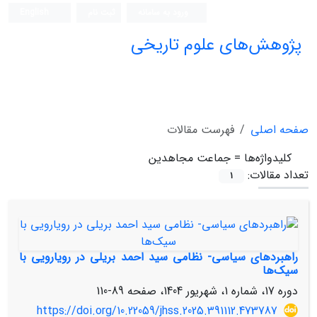
ورود به سامانه
ثبت نام
English
پژوهش‌های علوم تاریخی
صفحه اصلی
فهرست مقالات
کلیدواژه‌ها =
جماعت مجاهدین
تعداد مقالات:
1
راهبردهای سیاسی- نظامی سید احمد بریلی در رویارویی با
سیک‌ها
دوره 17، شماره 1، شهریور 1404، صفحه
89-110
https://doi.org/10.22059/jhss.2025.391112.473787