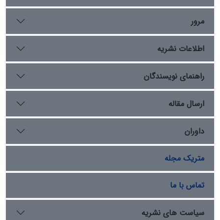
نظامی را در پیش گرفت؟ مدعا با استفاده از شیوه کتابخانه‌ای
و رویکرد توصیفی و تحلیل تاریخی این است که سیداحمد
مرور
بریلی راهبردهای دوگانه‌ی هجرت و جهاد را برای ایجاد
دارالاسلام و تقابل با دولت سیک در پیش گرفت. دستاورد
اطلاعات نشریه
پژوهش این است که سیداحمد بریلی نخستین فرد مسلمان
در شبه‌قاره‌هند است که از یک‌سو فتوای جهاد علیه استعمار
بریتانیا را صادر نمود و از سوی دیگر برای نخستین‌بار نظریه‌ی
راهنمای نویسندگان
حکومت اسلامی بر مبنای شریعت را مطرح و خود را به ‎عنوان
امیرالمؤمنین معرفی کرد.
ارسال مقاله
داوران
متریک مجله
تماس با ما
سیاست های نشریه