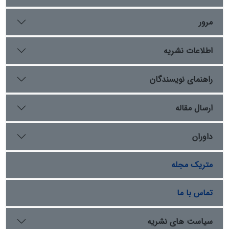
نظامی را در پیش گرفت؟ مدعا با استفاده از شیوه کتابخانه‌ای
و رویکرد توصیفی و تحلیل تاریخی این است که سیداحمد
مرور
بریلی راهبردهای دوگانه‌ی هجرت و جهاد را برای ایجاد
دارالاسلام و تقابل با دولت سیک در پیش گرفت. دستاورد
اطلاعات نشریه
پژوهش این است که سیداحمد بریلی نخستین فرد مسلمان
در شبه‌قاره‌هند است که از یک‌سو فتوای جهاد علیه استعمار
بریتانیا را صادر نمود و از سوی دیگر برای نخستین‌بار نظریه‌ی
راهنمای نویسندگان
حکومت اسلامی بر مبنای شریعت را مطرح و خود را به ‎عنوان
امیرالمؤمنین معرفی کرد.
ارسال مقاله
داوران
متریک مجله
تماس با ما
سیاست های نشریه