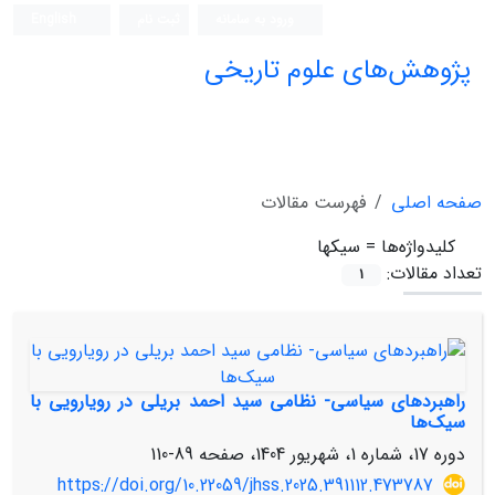
ورود به سامانه
ثبت نام
English
پژوهش‌های علوم تاریخی
صفحه اصلی
فهرست مقالات
کلیدواژه‌ها =
سیک‎ها
تعداد مقالات:
1
راهبردهای سیاسی- نظامی سید احمد بریلی در رویارویی با
سیک‌ها
دوره 17، شماره 1، شهریور 1404، صفحه
89-110
https://doi.org/10.22059/jhss.2025.391112.473787