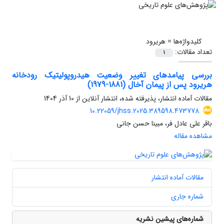
کلیدواژه‌ها =
هریرود
تعداد مقالات:
1
بررسی پیامدهای تغییر وضعیت هیدروپولیتیک رودخانه
هریرود پس از پیمان آخال (1881-1979)
مقالات آماده انتشار، پذیرفته شده، انتشار آنلاین از
10 آذر 1404
10.22059/jhss.2025.389598.473778
باقر علی عادل فر، مبینا حسن جانی
مشاهده مقاله
مقالات آماده انتشار
شماره جاری
شماره‌های پیشین نشریه