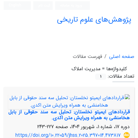
ورود به سامانه
ثبت نام
English
پژوهش‌های علوم تاریخی
صفحه اصلی
فهرست مقالات
کلیدواژه‌ها =
مدیریت املاک
تعداد مقالات:
1
قراردادهای ایمیتو نخلستان: تحلیل سه سند حقوقی از بابل
هخامنشی به همراه ویرایش متن اکدی.
دوره 17، شماره 1، شهریور 1404، صفحه
227-243
https://doi.org/10.22059/jhss.2025.397014.473817