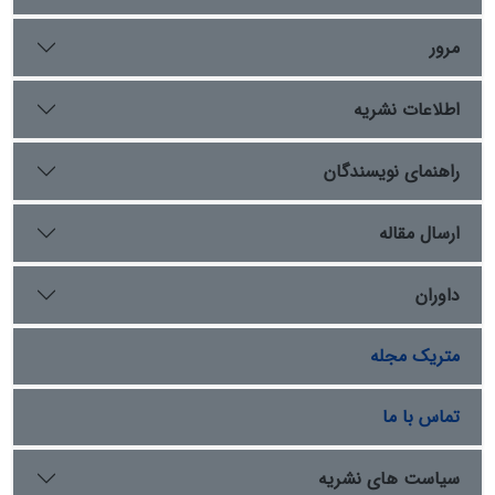
میزان برآورد محصول (از ۱۸ تا ۱۰۰ کور) متناسب با مساحت
باغ‌ها (از ۰.۵۶ تا ۳.۱۲۸ کور زمین) تعیین می‌شده و تعهدات
مرور
جانبی مانند پرداخت نقره نیز بر همین اساس محاسبه
می‌شده است. این نظام همچنین نشان‌دهنده تلفیق موفق
اطلاعات نشریه
سنت‌های اداری بابلی با نیازهای مدیریتی شاهنشاهی
هخامنشی است.
راهنمای نویسندگان
ارسال مقاله
داوران
متریک مجله
تماس با ما
سیاست های نشریه