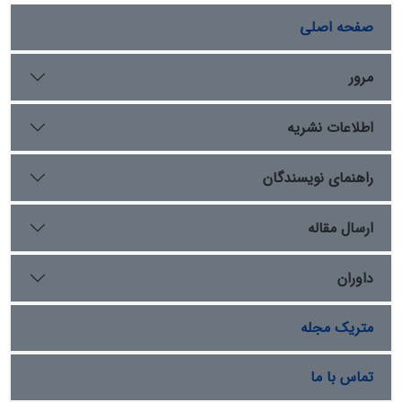
دو گروه از مورخان معاصر اهل سنت و نقد آن است. مورخان
معاصر اهل سنت در تکیه بر قواعد کلامی یا تکیه بر اسناد
صفحه اصلی
تاریخی به دو گروه تقسیم شده­اند. برای گروه نخست که
«مورخ» نامیده می­شوند طه حسین و ابوالأعلی مودودی
مرور
انتخاب شده­اند. برای گروه دوم محمد صلّابی و منیر غضبان
به عنوان «متکلم ـ مورخ» برگزیدیم. سؤال اصلی پژوهش:
اطلاعات نشریه
مورخان و متکلم ـ مورخان تا چه اندازه از قاعده «صحابی
بودن» بهره جسته‌اند و بهره‌گیری از این قاعده چه پیامد­هایی
در پی دارد؟ روش این پژوهش توصیفی – تحلیلی و مقایسه­
راهنمای نویسندگان
ای است. از نتایجی که به دست آمد: مورخان در تاریخ­نگاری
خود از این قاعده بهره‌ای نبرده‌اند ولی متکلم ـ مورخان بجای
ارسال مقاله
تکیه بر شواهد تاریخی از این قاعده کلامی به عنوان حجت،
شاهد و سند قطعی بهره برده‌اند لذا نتوانسته‌اند تاریخی
داوران
عینی، علمی و پالوده ارائه دهند.
متریک مجله
تماس با ما