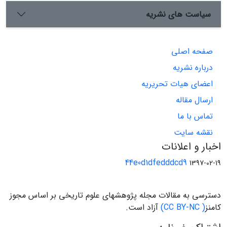
سیاست های نشریه
صفحه اصلی
درباره نشریه
اعضای هیات تحریریه
ارسال مقاله
تماس با ما
نقشه سایت
اخبار و اعلانات
44e0d1dfedddcd9
1397-02-19
دسترسی به مقالات مجله پژوهشهای علوم تاریخی بر اساس مجوز
کامنز
( CC BY-NC)
آزاد است.