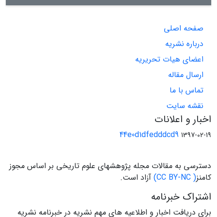
اساس کهن‌ترین یا معتبرترین نسخه‌های خطی متون اسلامی،
معرفی شده‌اند و تصوّر جغرافیایی نویسندگان مسلمان از این
صفحه اصلی
مسیر شناسایی و مورد ارزیابی قرار گرفته است
درباره نشریه
اعضای هیات تحریریه
ارسال مقاله
تماس با ما
نقشه سایت
اخبار و اعلانات
44e0d1dfedddcd9
1397-02-19
دسترسی به مقالات مجله پژوهشهای علوم تاریخی بر اساس مجوز
کامنز
( CC BY-NC)
آزاد است.
اشتراک خبرنامه
برای دریافت اخبار و اطلاعیه های مهم نشریه در خبرنامه نشریه