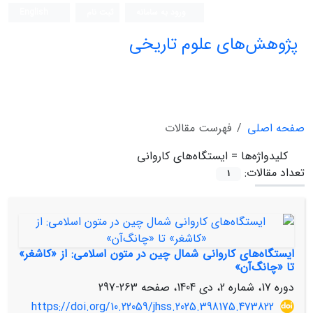
ورود به سامانه
ثبت نام
English
پژوهش‌های علوم تاریخی
صفحه اصلی
فهرست مقالات
کلیدواژه‌ها =
ایستگاه‌های کاروانی
تعداد مقالات:
1
ایستگاه‌های کاروانی شمال چین در متون اسلامی: از «کاشغر»
تا «چانگ‌آن»
دوره 17، شماره 2، دی 1404، صفحه
263-297
https://doi.org/10.22059/jhss.2025.398175.473822