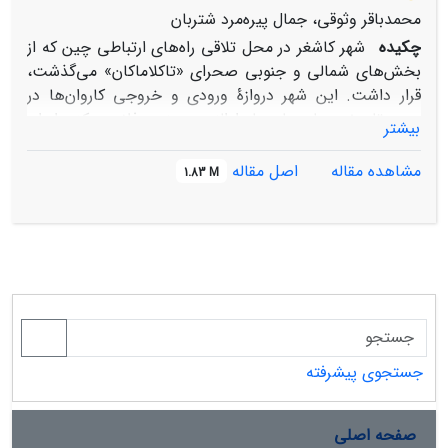
محمدباقر وثوقی، جمال پیره‌مرد شتربان
چکیده
شهر کاشغر در محل تلاقی راه‌های ارتباطی چین که از
بخش‌های شمالی و جنوبی صحرای «تاکلاماکان» می‌گذشت،
قرار داشت. این شهر دروازۀ ورودی و خروجی کاروان‌ها در
مسیر تاریخی جاده‌های ماوراءالنهر و سِند و فلات مرکزی ایران
بیشتر
به سمت چین محسوب می‌شد؛ راهی که از قرن نوزدهم
میلادی به جادۀ ابریشم مشهور شده است. راه‌های دسترسی
مشاهده مقاله
اصل مقاله
1.83 M
نواحی غربی به پایتخت چین با گذر از این شهر به دو سوی
شمال و جنوب صحرای تاکلاماکان منشعب شده و از آنجا
مستقیماّ به پایتخت باستانی چین در شهر «چانگ‌آن»
(Chang’an/长安) یا «شی‌آن» (Xi’an/西安) که در متون
اسلامی از آن با نام «خَمْدان» یاد شده، منتهی می‌شدند. راه
شمالی به سوی شهر تورفان می‌رفت و راه جنوبی از خُتن
می‌گذشت و سپس با قرار گرفتن در یک مسیر به سمت
پایتخت چین می‌رفت. با توجه به اهمیّت جایگاه کاشغر در
جستجوی پیشرفته
تبادلات بین چین و جهان اسلام، در متون قرون نخستین
اسلامی از این شهر با عنوان «ثغرالاسلام» یاد شده است. در
دورۀ پیش از اسلام، مراودات ایران و چین در این مسیر با
صفحه اصلی