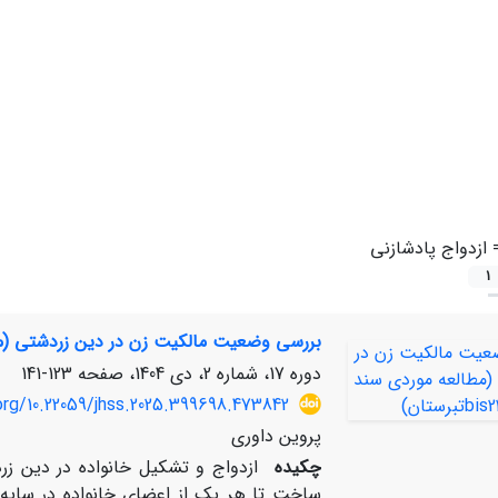
=
ازدواج پادشازنی
1
بررسی وضعیت مالکیت زن در دین زردشتی (مطالعه موردی س
دوره 17، شماره 2، دی 1404، صفحه
123-141
org/10.22059/jhss.2025.399698.473842
پروین داوری
چکیده
ازدواج و تشکیل خانواده در دین زرد
ساخت تا هر یک از اعضای خانواده در سایه آن