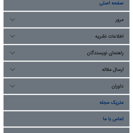
بستن مجلس، برخلاف آراء کسروی، باتوجه‌به تهدید سفرای
صفحه اصلی
روس و انگلیس، درصدد مماشات و همراهی با محمد‌علی شاه
بود و به خویشتن‌داری و برهم زدن اجتماع مجاهدان تأکید
مرور
کرد. او شب پیش‌از به توپ بستن مجلس، خانه‌نشینی را به
ممارست در مقابله با جبهۀ استبداد و عزیمت به مجلس
اطلاعات نشریه
ترجیح داد و عازم سفارت انگلیس شد. برخلاف نظر کسروی،
به‌نظر می‌رسد، تقی‌زاده گماشته و همکار با سیاست
انگلیسی‌ها نبوده‌است؛ ولی تصور نادرست نسبت به همراهی
راهنمای نویسندگان
انگلیسی‌ها با خواست مردم و مشروطه، بر این برداشت
کسروی تأثیر گذاشت. پژوهش حاضر با بهره‌گیری از منابع
ارسال مقاله
کتابخانه‌ای، مجلات و مقاله‌ها، به‌شیوۀ توصیفی-تبیینی به
موضوع پرداخته است.
داوران
متریک مجله
تماس با ما