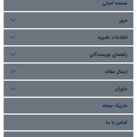
شانزدهم میلادی، مورد نقد و بررسی قرار گرفته است. از این‌رو،
صفحه اصلی
پژوهش حاضر با بررسی تاریخی مسائل مربوط به دوره‌بندی
تاریخ عثمانی، با تلفیق رویکردهای کلاسیک مورخان عثمانی و
مرور
نقطه‌نظرات منتقدان معاصر، ادواری هفت‌گانه برای تاریخ
عثمانی طراحی پیشنهاد می‌کند که در عین حال این ادوار به
اطلاعات نشریه
مقاطعی خُردتر و مجموعاً بیست دوره مختلف تقسیم می‌شوند
تا ضمن برخورداری از سازگاری با تحولات تاریخی، روند کلی
تاریخ عثمانی به‌شکلی مطلوب بازتاب دهد.
راهنمای نویسندگان
ارسال مقاله
داوران
متریک مجله
تماس با ما