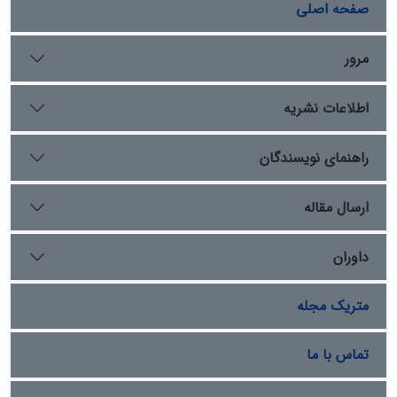
اداری، اصولی نظیر عدالت توزیعی، اقتصاد سیاسی میانه‌رو و
صفحه اصلی
مسئولیت مالی حکومت را از دل تجربه‌های تاریخی استخراج
کرده و تاریخ را از سطح روایت رویدادها به سطح «آزمایشگاه
مرور
اخلاق سیاسی» ارتقا می‌دهد. در این چارچوب، نقش مورّخ از
گزارشگر وقایع به تحلیل‌گر هنجاری تغییر می‌یابد و سیاست
اطلاعات نشریه
به‌مثابه هنر تدبیر خیر عمومی بازتعریف می‌شود. یافته‌ها
همچنین نشان می‌دهند که در اندیشه‌ مسکویه، تجربه‌
تاریخی از طریق داوری عقلانی به قاعده‌ای هنجاری و قابل
راهنمای نویسندگان
تعمیم بدل می‌گردد و بدین‌سان پیوندی ساختاری میان اخلاق،
تاریخ و سیاست برقرار می‌شود. نوآوری پژوهش در تبیین
ارسال مقاله
سازوکار تبدیل تجربه‌ سیاسی به قاعده‌ مدنی و ارائه‌ی
چارچوبی برای ترجمه‌ی فضیلت‌های اخلاقی به قواعد حکمرانی
داوران
نهفته است
متریک مجله
تماس با ما