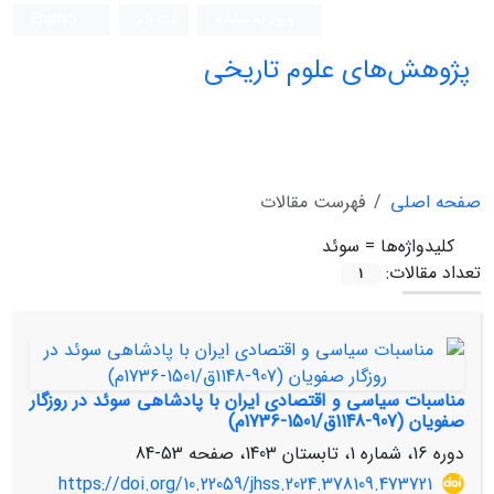
ورود به سامانه
ثبت نام
English
پژوهش‌های علوم تاریخی
صفحه اصلی
فهرست مقالات
کلیدواژه‌ها =
سوئد
تعداد مقالات:
1
مناسبات سیاسی و اقتصادی ایران با پادشاهی سوئد در روزگار
صفویان (907-1148ق/1501-1736م)
دوره 16، شماره 1، تابستان 1403، صفحه
53-84
https://doi.org/10.22059/jhss.2024.378109.473721