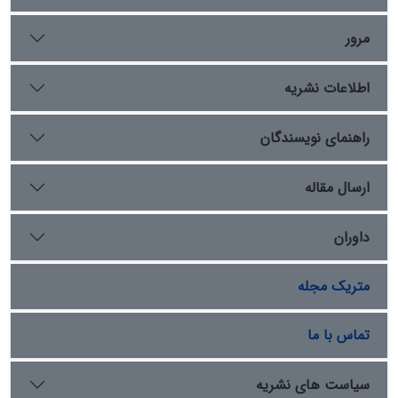
همچنین با وجود برخی تلاش‌های موفقیت‌آمیز اوّلیه، چرا این
روابط پایدار نمانده و به نتیجه نرسیدند؟ در پژوهش حاضر
مرور
تلاش شده است تا با اتّخاذ رویکردی توصیفی-تحلیلی و
بهره‌گیری از روش پژوهش کیفی به پرسش‌های فوق پاسخ
اطلاعات نشریه
داده شود. چنین می‌نماید که مجموعه‌ای از انگیزه‌های مشترک
اقتصادی و سیاسی، ایران و سوئد و به ویژه سوئدیان را به
برقراری روابط متمایل ساختند؛ اما موانعی چون بُعدِ مسافت،
راهنمای نویسندگان
ناخشنودی قدرت‌های رقیب و چالش‌های داخلی و خارجی دو
کشور (خصوصاً درگیری سوئدیان در جنگ بزرگ شمالی و
ارسال مقاله
رویارویی دربار صفوی با شورش غلزاییان) سبب شدند تا روابط
مزبور به فرجام روشنی نرسند
داوران
متریک مجله
تماس با ما
سیاست های نشریه