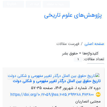
ورود به سامانه
ثبت نام
English
پژوهش‌های علوم تاریخی
صفحه اصلی
فهرست مقالات
کلیدواژه‌ها =
حقوق بشر
تعداد مقالات:
1
تاریخ حقوق بین الملل درگذر تغییر مفهومی و شکلی دولت
دوره 17، شماره 1، شهریور 1404، صفحه
35-57
https://doi.org/10.22059/jhss.2025.394388.473800
مجتبی انصاریان