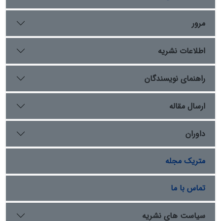
بر دربار و درگاه حکومت های عصر اسلامی از جمله صفویان،
نشانی از موضوع فره ایزدی وجود ندارد و حتی موضوع ظل
مرور
الهی نیز بسیار محل تردید وابهام آمیز است .
اطلاعات نشریه
راهنمای نویسندگان
ارسال مقاله
داوران
متریک مجله
تماس با ما
سیاست های نشریه