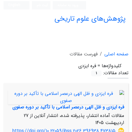
ورود به سامانه
ثبت نام
English
پژوهش‌های علوم تاریخی
صفحه اصلی
فهرست مقالات
کلیدواژه‌ها =
فره ایزدی
تعداد مقالات:
1
فره ایزدی و ظل الهی درعصر اسلامی با تأکید بر دوره صفوی
مقالات آماده انتشار، پذیرفته شده، انتشار آنلاین از
27
اردیبهشت 1405
https://doi.org/10.22059/jhss.2026.396938.473815