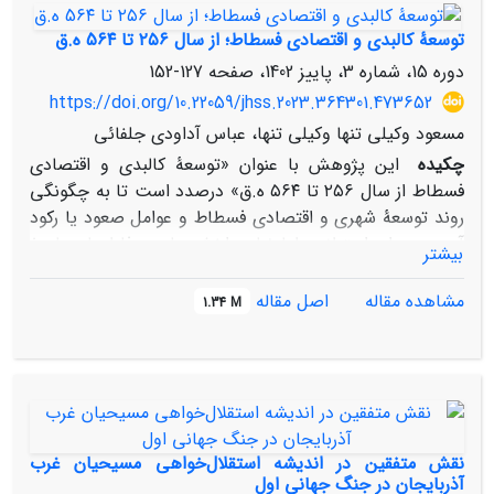
22 و bis22 تبرستان مورد بررسی قرار دهد. این دو سند درباب
شکایت در مورد اموالی است که در دست پادشازنی بوده است
توسعۀ کالبدی و اقتصادی فسطاط؛ از سال ۲۵۶ تا 5۶۴ ه.ق
و روند بررسی آن از سوی محاکم قضایی مورد مداقه قرار می­
دوره 15، شماره 3، پاییز 1402، صفحه
127-152
گیرد. بررسی­ ها حاکی از آن است که با مطالعۀ این دو سند و
https://doi.org/10.22059/jhss.2023.364301.473652
دیگر متون حقوقی همچون مادیان هزاردادستان می ­توان
مسعود وکیلی تنها وکیلی تنها، عباس آداودی جلفائی
چنین دریافت که مالکیت زن بر این دارایی­ ها، مطلق نبوده
بلکه مشروط به جایگاه و تعهدات وی در نهاد خانواده بوده
چکیده
این پژوهش با عنوان «توسعۀ کالبدی و اقتصادی
است.
فسطاط از سال ۲۵۶ تا ۵۶۴ ه.ق» درصدد است تا به چگونگی
روند توسعۀ شهری و اقتصادی فسطاط و عوامل صعود یا رکود
آن در دوران استیلای طولونیان، اخشیدیان و فاطمیان پاسخ
بیشتر
دهد.
شهر فسطاط در دورۀ اموی به‌واسطۀ جغرافیای ممتاز خود
مشاهده مقاله
اصل مقاله
1.34 M
توانست در عرصۀ سیاسی- اداری، صنعت و تجارت از
اسکندریه پیشی بگیرد. با تأسیس دولت عباسی، این شهر از
سمت شمال گسترش و در زمینۀ اقتصادی اعتبار بیشتری در
تجارت بین‌المللی یافت. نتایج این نوشتار حاکی از آن است
که در دورۀ حکومت طولونیان، شهر جدیدالتأسیس قطائع به
فسطاط ملحق گردید و این شهر به تولیدکنندۀ اصلی
نقش متفقین در اندیشه استقلال‌خواهی مسیحیان غرب
سفال‌های مرغوب مبدل شد. فسطاط در دورۀ اخشیدیان و
آذربایجان در جنگ جهانی اول