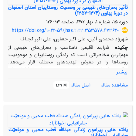
تأثیر بحران‌های طبیعی بر وضعیت روستاییان استان اصفهان
در دورۀ پهلوی (1304-1357)
دوره 15، شماره 1، بهار 1402، صفحه
93-126
https://doi.org/10.22059/jhss.2023.353578.473620
شهرزاد محمدی آئین، علی اکبر جعفری، علی اکبر کجباف
چکیده
شرایط اقلیمی نامناسب و بحران‌های طبیعی از
مهم‌ترین مخاطراتی است که زندگی روستاییان و موجودیت
روستاها را در معرض تهدیدهای مختلف قرار می‌دهد.
مرگ‌ومیر انسان‌ها و احشام، تخریب خانه‌ها و شبکۀ آب‌های
بیشتر
زیرزمینی، ازبین‌رفتن محصولات و کمبود مواد غذایی، فقر،
بیکاری و مهاجرت، نمونۀ این تهدیدها است. بررسی اسناد و
مشاهده مقاله
اصل مقاله
1.47 M
گزارش‌های موجود از دورۀ پهلوی نشان می‌دهد از میان
مخاطرات طبیعی در استان اصفهان، سه بحران خشکسالی،
سیل و آفات گیاهی بیشترین تأثیر منفی را در روستاها داشته
است. براین‌اساس، پژوهش حاضر به روش توصیفی-تحلیلی و
بر پایۀ منابع کتابخانه‌ای و اسنادی به این سؤال پاسخ می‌دهد
که چرا روستاییان استان اصفهان دورۀ پهلوی در رویارویی با
یافته هایی پیرامون زندگی عبداللّه قطب محیی و موقعیّت
بحران‌های طبیعی، روستاها را ترک می‌کردند. هدف پژوهش،
جغرافیایی اِخوانآباد