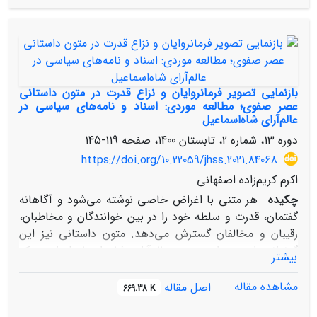
برقرار کردند و دسته‌های مجاهدان روستایی شکل گرفت.
دهقانان در کنار مقاومت و مبارزه به تدارک آذوقه شهر هم
می‌پرداختند. تلاش‌های دهقانان در همیاری و کمک به
مجاهدان شهری، زمینه‌ساز دشمنی و خصومت گستردة
سرکردگان ضد مشروطه نسبت به آنان شد. در تمام دورة
جنبش مقاومت تبریز، روستاهای آذربایجان، مصائب و
بازنمایی تصویر فرمانروایان و نزاع قدرت در متون داستانی
سختی‌های فراوانی را متحمل شدند، از این‌رو جنبش مقاومت
عصر صفوی؛ مطالعه موردی: اسناد و نامه‌های سیاسی در
عالم‌آرای شاه‌اسماعیل
تبریز در عصر استبداد صغیر را نباید تنها به عنوان یک پدیدة
شهری مطالعه کرد. نوشتار حاضر بر آن است تا نقش و جایگاه
دوره 13، شماره 2، تابستان 1400، صفحه
119-145
دهقانان را در تداوم مقاومت بر ضد استبداد صغیر مورد
https://doi.org/10.22059/jhss.2021.84068
مطالعه قرار دهد.
اکرم کریم‌زاده اصفهانی
چکیده
هر متنی با اغراض خاصی نوشته می‌شود و آگاهانه
گفتمان، قدرت و سلطه خود را در بین خوانندگان و مخاطبان،
رقیبان و مخالفان گسترش می‌دهد. متون داستانی نیز این
گونه‌اند. از زمره این متون عالم‌آرای شاه اسماعیل است که
بیشتر
روایت حماسی ویژه‌ای از نحوه به قدرت رسیدن شاه اسماعیل،
روند پیوسته و سریع پیشرفت او و تبدیل شدنش به نمادی از
مشاهده مقاله
اصل مقاله
669.38 K
قدرت و شجاعت است. یکی از ابزارهای پدیدآور چنین