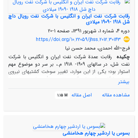
دید که قزوین را بعنوان پایتخت برگزیند. در جستار حاضر
ضمن بررسی جایگاه سیاسی و نظامی قزوین در اعصار
رقابت شرکت نفت ایران و انگلیس با شرکت نفت رویال داچ
گوناگون، آثار و ابنی? تاریخی این شهر ـ خاصّه آنان که در
شل 1918 -1909 میلادی
عهد صفویّه احداث شده‌اند- معرّفی می‌گردند.
دوره 4، شماره 1، شهریور 1391، صفحه
1-20
https://doi.org/10.22059/jhss.2012.30143
فرج¬الله احمدی، محمد حسن نیا
چکیده
رقابت عمدة شرکت نفت ایران و انگلیس با شرکت
نفت شل، در سالهای 1909- 1918 م.، بر سر دو موضوع مهم
استوار بود؛ یکی از این موارد، تغییر سوخت کشتیهای نیروی
دریایی انگلیس از زغالسنگ به نفت و تأمین این سوخت از
بیشتر
منابع نفتی شرکت نفت ایران و انگلیس، یا شرکت رویال داچ
شل و موضوع دیگر، رقابت این دو شرکت در به‌دست آوردن
مشاهده مقاله
اصل مقاله
1.15 M
سهام شرکت نفت ترکیه بوده است. با توجه به حمایتهای
دولت انگلیس از شرکت نفت ایران و انگلیس که کاملاً یک
شرکت انگلیسی بود، در هر دو مورد فوق، شرکت نفت ایران و
انگلیس نسبت به شرکت رویال داچ شل موفقیت بیشتری
به‌دست آورد. این نوشتار بر آن است تا با روش تحقیق
بسوس یا اردشیر چهارم هخامنشی