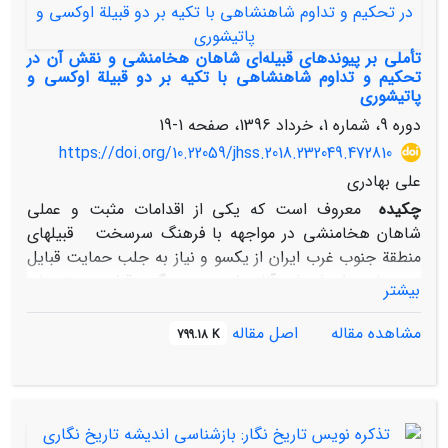
ضروری است. یکی از این مناطق،
محدودۀ جغرافیایی استان اصفهان است؛ نویافته­های باستان­
شناختی جدید انجام­شده در شهرسبا
تأملی بر پیوندهای قبیله‌ای شاهان هخامنشی و نقش آن در
(ریگ­سرای ورزنه)،عسگراندراستاناصفهان
تحکیم و تداوم شاهنشاهی با تکیه ‌بر دو قبیلة اوکسی و
پاتیشوری
و نیز شهرستان اردل در استان چهارمحال­وبختیاری، وجود
محوطه­های ایلامیرا
دوره 9، شماره 1، خرداد 1396، صفحه
1-19
نشانداد.دراینمقاله،با
https://doi.org/10.22059/jhss.2018.232049.472810
تحلیلوتلفیقداده­هایباستان­شناسی
علی بهادری
و مطالعۀ کتیبه­های میانرودانی، به مکان­گزینی
چکیده
معروف است که یکی از اقدامات مثبت و عملی
محدودۀ جغرافیایی زَبشَلی پرداخته شده و محدودۀ
شاهان هخامنشی در مواجهه با فرهنگ سرسخت قبیله­ای
حغرافیایی آن پیشنهاد شده است
منطقة جنوب غرب ایران از یک­سو و نیاز به جلب حمایت قبایل
و وحشت از شورش آنان از سوی دیگر برقراری پیوندهای
بیشتر
خانوادگی به شکل ازدواج­های سیاسی با مهم­ترین رهبران
قبایل بود. ارتباط سیاسی و خویشاوندی داریوش اول
مشاهده مقاله
اصل مقاله
799.18 K
(۴۸۶ـ۵۲۲ ق.­م) با گبریاس یکی از همدستانش در سرنگونی
گئوماته/ بردیا و رهبر قبیلة پاتیشوری، یکی از قبایل قدرتمند
منطقه یادآور رابطة داریوش سوم (۳۳۰ـ۳۳۵ ق.­م) واپسین
شاه هخامنشی با ماداتس رهبر اوکسی­ها یکی از قبایل سرکش