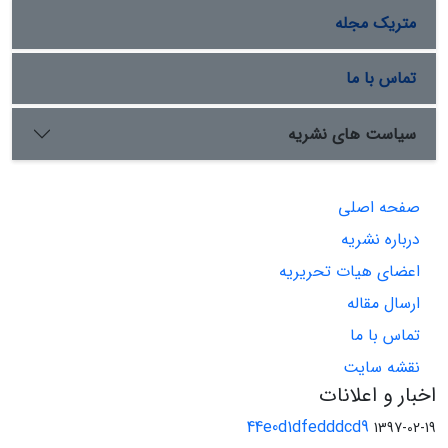
متریک مجله
تماس با ما
سیاست های نشریه
صفحه اصلی
درباره نشریه
اعضای هیات تحریریه
ارسال مقاله
تماس با ما
نقشه سایت
اخبار و اعلانات
44e0d1dfedddcd9
1397-02-19