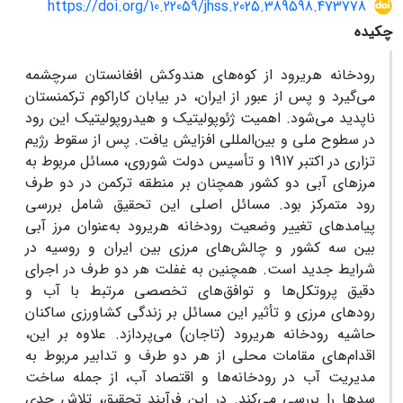
https://doi.org/10.22059/jhss.2025.389598.473778
چکیده
رودخانه هریرود از کوه‌های هندوکش افغانستان سرچشمه
می‌گیرد و پس از عبور از ایران، در بیابان کاراکوم ترکمنستان
ناپدید می‌شود. اهمیت ژئوپولیتیک و هیدروپولیتیک این رود
در سطوح ملی و بین‌المللی افزایش یافت. پس از سقوط رژیم
تزاری در اکتبر 1917 و تأسیس دولت شوروی، مسائل مربوط به
مرزهای آبی دو کشور همچنان بر منطقه ترکمن در دو طرف
رود متمرکز بود. مسائل اصلی این تحقیق شامل بررسی
پیامدهای تغییر وضعیت رودخانه هریرود به‌عنوان مرز آبی
بین سه کشور و چالش‌های مرزی بین ایران و روسیه در
شرایط جدید است. همچنین به غفلت هر دو طرف در اجرای
دقیق پروتکل‌ها و توافق‌های تخصصی مرتبط با آب و
رودهای مرزی و تأثیر این مسائل بر زندگی کشاورزی ساکنان
حاشیه رودخانه هریرود (تاجان) می‌پردازد. علاوه بر این،
اقدام‌های مقامات محلی از هر دو طرف و تدابیر مربوط به
مدیریت آب در رودخانه‌ها و اقتصاد آب، از جمله ساخت
سدها را بررسی می‌کند. در این فرآیند تحقیق، تلاش جدی