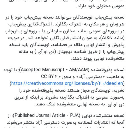
عمومی محتوای خود دارند.
نسخه پیش‌چاپ: نویسندگان می‌توانند نسخه پیش‌چاپ خود را در
هر زمان و هر مکان به اشتراک بگذارند. اشتراک‌گذاری پیش‌چاپ
در سرورهای عمومی، مانند مخازن سازمانی یا سرورهای پیش‌چاپ
(مانند ArXiv)، به عنوان انتشار قبلی تلقی نخواهد شد. در صورت
پذیرش و انتشار نهایی مقاله در فصلنامه، نویسندگان باید نسخه
پیش‌چاپ را از طریق شناسه دیجیتال (دی.او.آی.) به مقاله
منتشرشده نهایی پیوند دهند.
نسخه پذیرفته‌شده (Accepted Manuscript - AM/AAM): با توجه
به ماهیت «دسترسی آزاد» و مجوز CC BY 4.0
(
https://creativecommons.org/licenses/by/4.0/deed.en
)
نشریه، نویسندگان مجاز هستند نسخه پذیرفته‌شده خود را
به‌صورت عمومی به اشتراک بگذارند؛ مشروط بر اینکه از طریق
دی.او.آی. به نسخه نهایی منتشرشده لینک دهند.
نسخه منتشرشده نهایی (Published Journal Article - PJA): از
آنجا که انتشارات فصلنامه به‌صورت دسترسی آزاد منتشر می‌شوند