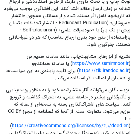
نوبت چاپ و یا تحت داوری دارند، از طریق استناددهی و ارجاع
شفاف در زمان ارسال مقاله افشا کنند. این افشاگری موجب می‌شود
که تاریخچه کامل اثر مستند شده و از مسائلی همچون «انتشار
همپوشان» (Redundant Publication - انتشار تحقیقات یکسان
بیش از یک بار) یا «خودسرقت علمی» (Self-plagiarism -
بازاستفاده از متن خود بدون ارجاع مناسب) که هر دو غیراخلاقی
هستند، جلوگیری شود.
نشریه از ابزارهای مشابهت‌یاب، مانند سامانه سمیم نور
(
https://www.samimnoor.ir
) یا سامانة همانندجو
(
https://tik.irandoc.ac.ir
) برای تأیید پایبندی به این سیاست‌ها
و اطمینان از اصالت اثر استفاده می‌کند.
نویسندگان می‌توانند آثار منتشرشده خود را به منظور رویت‌پذیری
و تأثیرگذاری بیشتر در جامعه علمی، به اشتراک گذاشته و ترویج
کنند. سیاست‌های اشتراک‌گذاری بسته به نسخه‌ای از مقاله که
توزیع می‌شود، متفاوت است. از آنجا که فصلنامه از مجوز CC BY
4.0
(
https://creativecommons.org/licenses/by/4.0/deed.en
)
استفاده می‌کند، نویسندگان حقوق گسترده‌ای برای اشتراک‌گذاری