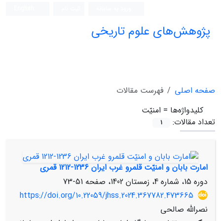
ورود به سامانه
ثبت نام
English
پژوهش‌های علوم تاریخی
صفحه اصلی
فهرست مقالات
کلیدواژه‌ها =
امنیّت
تعداد مقالات:
1
امارت بابان و امنیّت قلمرو غرب ایران 1236-1212 قمری
دوره 15، شماره 4، زمستان 1402، صفحه
51-73
https://doi.org/10.22059/jhss.2024.367782.473665
نصرالله صالحی