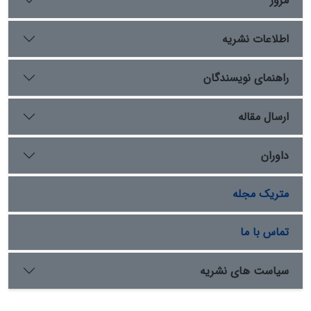
مرور
زیرا درگیر شدن ایران در امور بابان و بغداد بیش از آنکه مبتنی
بر خواست دولت ایران باشد، ناشی از ناتوانی و بی­ارادگی
اطلاعات نشریه
دولت عثمانی در ولایات شرقی بود. اصولاً دولت عثمانی از
منظر حقوق بین ­الملل، در زمره دولت‌های ناتوان و بی­اراده
(unable or unwilling states) محسوب می­ شد. دولت ایران
راهنمای نویسندگان
برای تأمین امنیّت اتباع و سرحدات خود، بجز راه‌های سیاسی
و دیپلماتیک، گاه ناچار به استفاده از زور می­ شد
ارسال مقاله
داوران
متریک مجله
تماس با ما
سیاست های نشریه