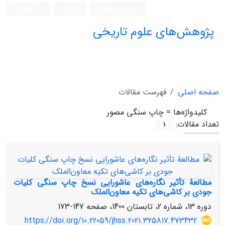
ورود به سامانه
ثبت نام
English
پژوهش‌های علوم تاریخی
صفحه اصلی
فهرست مقالات
کلیدواژه‌ها =
چاپ سنگی مصور
تعداد مقالات:
1
مطالعۀ تأثیر نگاره‌های عاشورایی نسخ چاپ سنگی کلیات
جودی بر کاشی‌های تکیه معاون‌الملک
دوره 13، شماره 2، تابستان 1400، صفحه
147-173
https://doi.org/10.22059/jhss.2021.325817.473432