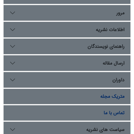
شباهت‌ها در انتخاب صحنه­ ها و پیکره­ها، روایتگری تاریخی
و مذهبی، پرداخت تصویری، ترکیب‌بندی و خط گذاری‌های
مرور
بیانگر دیده می‌شود. پس­ زمینه­ ها در کاشی نگاره‌ها بیشتر
مورد توجه بوده و طراحی زنان در این بنا مشهود است. البته
اطلاعات نشریه
در نسخ کلیات جودی، زنان بیش از سایر نسخ، در صحنه­ها
حضور دارند. بیان مفاهیم پایداری و برتری نیروی خیر بر شر و
توجه به عملکرد یاران اولیاء از جمله مفاهیم ارزشمندی است
راهنمای نویسندگان
که با عناصر تجسمی و تأثیر ترکیب‌بندی­ های متنوع شاخص
شده است.
ارسال مقاله
داوران
متریک مجله
تماس با ما
سیاست های نشریه