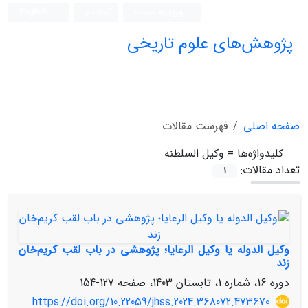
ورود به سامانه
ثبت نام
English
پژوهش‌های علوم تاریخی
صفحه اصلی
فهرست مقالات
کلیدواژه‌ها =
وکیل السلطنه
تعداد مقالات:
1
وکیل الدوله یا وکیل الرعایا؛ پژوهشی در باب لقب کریم‌خان
زند
دوره 16، شماره 1، تابستان 1403، صفحه
127-154
https://doi.org/10.22059/jhss.2024.368072.473670