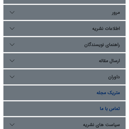
اسماعیل سوم می­دانست. نخستین بار کوهمره در ذیل
مجمل‌التواریخ به دلیل علاقه به وی از کریم‌خان با لقب
مرور
وکیل‌الرعایا یاد می­کند که نگارش این ذیل، متأخر از زمانه
کریم‌خان است. از طرفی آنچه مشخص است، بسیاری از
اطلاعات نشریه
پژوهشگران اطلاق لقب وکیل‌الرعایا برای کریم‌خان را دلیلی بر
وجود نوعی رابطه سیاسی بین او و مردم می‌شمارند که ویژگی
بارز نظم سیاسی دوران مدرن است؛ اما با توجه به اسناد و
راهنمای نویسندگان
مدارک موجود می‌توان گفت که چنین برداشتی نمی‌تواند
نمایانگر نوع رابطه مردم و حاکم در دوران زندیه باشد؛ زیرا با
ارسال مقاله
انقلاب مشروطه بود که ایرانیان توانستند نظم سیاسی قدمایی
را کنار زده و نظم جدیدی مبتنی بر نمایندگی را در ایران اجرا
داوران
کنند. بر این اساس می‌توان گفت که علاوه بر اسناد و مدارک
تاریخی، ساختار سیاسی ایران در دورۀ زندیه نیز نمی‌توانست
جایگاهی برای وجود چنین رابطه‌ای باشد‌
متریک مجله
تماس با ما
سیاست های نشریه