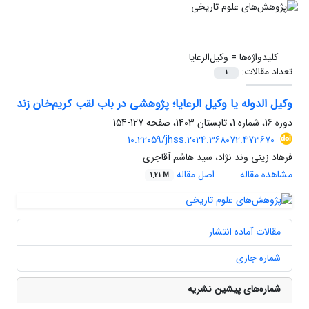
کلیدواژه‌ها =
وکیل‌الرعایا
تعداد مقالات:
1
وکیل الدوله یا وکیل الرعایا؛ پژوهشی در باب لقب کریم‌خان زند
دوره 16، شماره 1، تابستان 1403، صفحه
127-154
10.22059/jhss.2024.368072.473670
فرهاد زینی وند نژاد، سید هاشم آقاجری
مشاهده مقاله
اصل مقاله
1.21 M
مقالات آماده انتشار
شماره جاری
شماره‌های پیشین نشریه