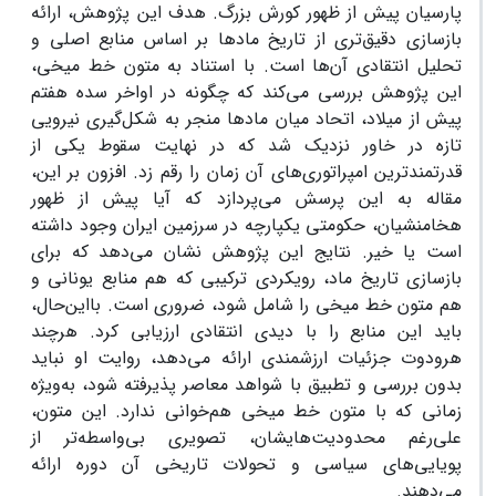
پارسیان پیش از ظهور کورش بزرگ. هدف این پژوهش، ارائه
بازسازی دقیق‌تری از تاریخ مادها بر اساس منابع اصلی و
تحلیل انتقادی آن‌ها است. با استناد به متون خط میخی،
این پژوهش بررسی می‌کند که چگونه در اواخر سده هفتم
پیش از میلاد، اتحاد میان ماد‌ها منجر به شکل‌گیری نیرویی
تازه در خاور نزدیک شد که در نهایت سقوط یکی از
قدرتمندترین امپراتوری‌های آن زمان را رقم زد. افزون بر این،
مقاله به این پرسش می‌پردازد که آیا پیش از ظهور
هخامنشیان، حکومتی یکپارچه در سرزمین ایران وجود داشته
است یا خیر. نتایج این پژوهش نشان می‌دهد که برای
بازسازی تاریخ ماد، رویکردی ترکیبی که هم منابع یونانی و
هم متون خط میخی را شامل شود، ضروری است. بااین‌حال،
باید این منابع را با دیدی انتقادی ارزیابی کرد. هرچند
هرودوت جزئیات ارزشمندی ارائه می‌دهد، روایت او نباید
بدون بررسی و تطبیق با شواهد معاصر پذیرفته شود، به‌ویژه
زمانی که با متون خط میخی هم‌خوانی ندارد. این متون،
علی‌رغم محدودیت‌هایشان، تصویری بی‌واسطه‌تر از
پویایی‌های سیاسی و تحولات تاریخی آن دوره ارائه
می‌دهند.