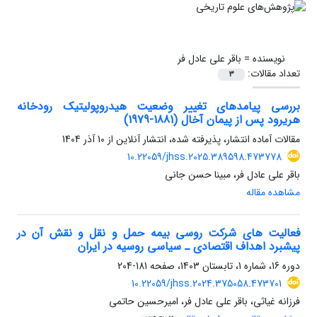
نویسنده =
باقر علی عادل فر
تعداد مقالات:
3
بررسی پیامدهای تغییر وضعیت هیدروپولیتیک رودخانه
هریرود پس از پیمان آخال (1881-1979)
مقالات آماده انتشار، پذیرفته شده، انتشار آنلاین از
10 آذر 1404
10.22059/jhss.2025.389598.473778
باقر علی عادل فر، مبینا حسن جانی
مشاهده مقاله
فعالیت های شرکت روسی بیمه حمل و نقل و نقش آن در
پیشبرد اهداف اقتصادی ـ سیاسی روسیه در ایران
دوره 16، شماره 1، تابستان 1403، صفحه
181-204
10.22059/jhss.2024.375058.473701
فرزانه غیاثی، باقر علی عادل فر، امیرحسین حاتمی