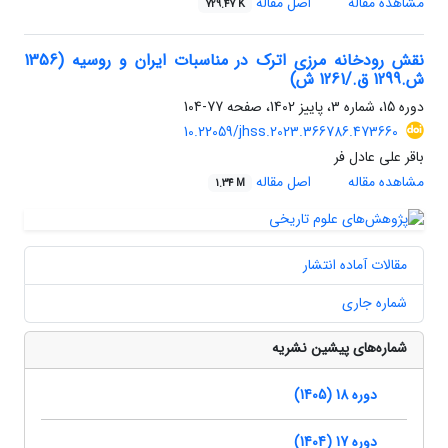
مشاهده مقاله
اصل مقاله
729.47 K
نقش رودخانه مرزی اترک در مناسبات ایران و روسیه (1356
ش.1299 ق./1261 ش)
دوره 15، شماره 3، پاییز 1402، صفحه
77-104
10.22059/jhss.2023.366786.473660
باقر علی عادل فر
مشاهده مقاله
اصل مقاله
1.34 M
مقالات آماده انتشار
شماره جاری
شماره‌های پیشین نشریه
دوره 18 (1405)
دوره 17 (1404)