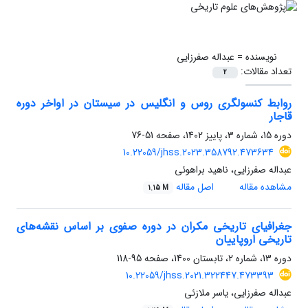
نویسنده =
عبداله صفرزایی
تعداد مقالات:
2
روابط کنسولگری روس و انگلیس در سیستان در اواخر دوره
قاجار
دوره 15، شماره 3، پاییز 1402، صفحه
51-76
10.22059/jhss.2023.358792.473634
عبداله صفرزایی، ناهید براهوئی
مشاهده مقاله
اصل مقاله
1.15 M
جغرافیای تاریخی مکران در دوره صفوی بر اساس نقشه‌های
تاریخی اروپاییان
دوره 13، شماره 2، تابستان 1400، صفحه
95-118
10.22059/jhss.2021.322447.473393
عبداله صفرزایی، یاسر ملازئی