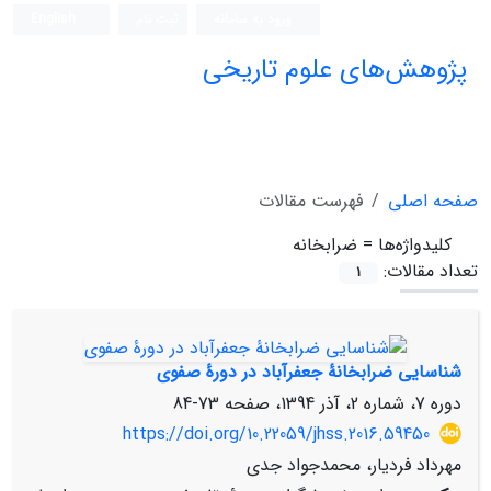
ورود به سامانه
ثبت نام
English
پژوهش‌های علوم تاریخی
صفحه اصلی
فهرست مقالات
کلیدواژه‌ها =
ضرابخانه
تعداد مقالات:
1
شناسایی ضرابخانۀ جعفرآباد در دورۀ صفوی
دوره 7، شماره 2، آذر 1394، صفحه
73-84
https://doi.org/10.22059/jhss.2016.59450
مهرداد فردیار، محمدجواد جدی