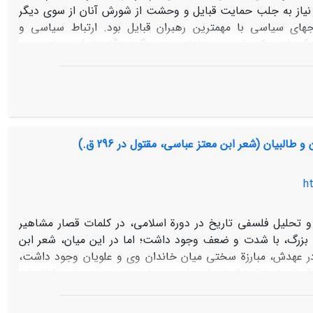
 نیاز به جلب حمایت قبایل و وحشت از شورش آنان از سوی دیگر
­های سیاسی با مهم­ترین رهبران قبایل بود. ارتباط سیاسی و
اریوش اول (۴۸۶ـ۵۲۲ ق.­م) با گبریاس یکی از همدستانش در سرنگونی گئوماته/ بردیا و رهبر
قبیلة پاتیشوری، یکی از قبایل قدرتمند منطقه یادآور رابطة داریوش سوم (۳۳۰ـ۳۳۵ ق.­م) واپسین شاه
بایل سرکش همین منطقه است. مقالة حاضر با مطالعة تطبیقی دو
 سیاسی هخامنشی چگونه با ایجاد اتحادیه­های قبیله­ای تحت
م آن در طول بیش از دو قرن برمی­آمد. مطالعة پیوندهای قبیله­
ود که داریوش سوم احتمالاً تباری اوکسی داشته است.
البیان (شعر ابن معتز عباسی، مقتول در 296 ق.)
ht
 تحلیل فلسفی تاریخ در دورة اسلامی، در کلمات قصار مشاهیر
 بزرگ، با شدت و ضعف وجود داشت؛ اما در این میان، شعر ابن
 در عهدش، مبارزة سختی میان خاندان وی و علویان وجود داشت،
نی اصلی تحلیل نزاعهای اجتماعی، سیاسی و دینی، حاوی اطلاعات
مقریزی، در رسالة «النزاع و التخاصم» به آن توجه کرد؛ اما
ن، روی مسایل قبیلگی و عصبیتهای موجود در آن، به‌عنوان مبانی