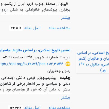
قبیله­ای منطقة جنوب غرب ایران از یک­سو و
برقراری پیوندهای خانوادگی به شکل ازدواج
خویشاوندی د
بیشتر
هخامنشی با ماداتس رهبر اوکسی­ها یکی از ق
مشاهده مقاله
اصل مقاله
799.18 K
مورد فوق سعی می­کند نشان دهد که دستگاه
رهبری معتمدین شاه به تقویت قدرت خود و تداو
ای شاهان هخامنشی به این پیشنهاد ختم می­ش
تفسیر تاریخ اسلامی، بر اساس منازعة عباسیان و ط
دوره 4، شماره 1، شهریور 1391، صفحه
61-82
tps://doi.org/10.22059/jhss.2012.30146
رسول جعفریان
چکیده
پیشزمینههای نوعی دانش اجتماعی و
دینی و سیاسی و نیز اشعار برخی از شاعران
معتز، به دلیل آن که خود از عباسیان بود و
روی منازعات قبیلهای، به‌عنوان یکی از مبا
بیشتر
مهمی است. این، همان مسیری است که بعدها 
نتوانست به نظریهای فراگیر برسد. ابن خلدو
مشاهده مقاله
اصل مقاله
948.33 K