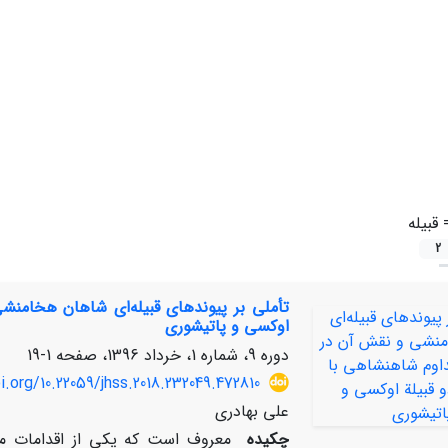
=
قبیله
2
تأملی بر پیوندهای قبیله‌ای شاهان هخامنشی
اوکسی و پاتیشوری
دوره 9، شماره 1، خرداد 1396، صفحه
1-19
i.org/10.22059/jhss.2018.232049.472810
علی بهادری
چکیده
معروف است که یکی از اقدامات 