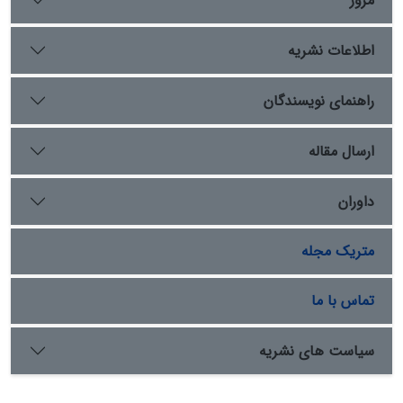
مرور
خرد و عمر طولانی و شادی و قدرت­بخشیدن و مشروعیت­
بخشیدنبهکوروش وجانشینانشدر اینکتیبهبهجایگاهدوم پس از
اطلاعات نشریه
مردوک دست یافته است.
راهنمای نویسندگان
ارسال مقاله
داوران
متریک مجله
تماس با ما
سیاست های نشریه