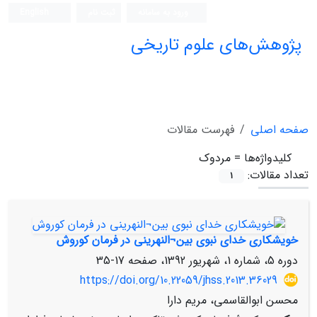
ورود به سامانه
ثبت نام
English
پژوهش‌های علوم تاریخی
صفحه اصلی
فهرست مقالات
کلیدواژه‌ها =
مردوک
تعداد مقالات:
1
خویشکاری خدای نبوی بین¬النهرینی در فرمان کوروش
دوره 5، شماره 1، شهریور 1392، صفحه
17-35
https://doi.org/10.22059/jhss.2013.36029
محسن ابوالقاسمی، مریم دارا